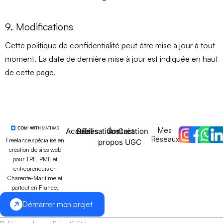
9. Modifications
Cette politique de confidentialité peut être mise à jour à tout
moment. La date de dernière mise à jour est indiquée en haut
de cette page.
Mes
Accueil
Offres
Réalisations
Contact
À
Création
Réseaux
Freelance spécialisé en
propos
UGC
création de sites web
pour TPE, PME et
entrepreneurs en
Charente-Maritime et
partout en France.
Démarrer mon projet